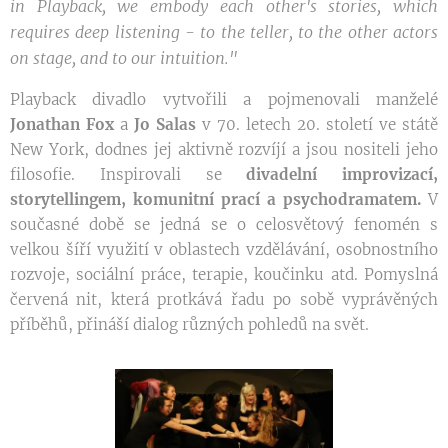
in Playback, we embody each other's stories, which
requires deep listening -
to
the teller, to the other actors
on stage, and to our intuition."
Playback divadlo vytvořili a pojmenovali manželé
Jonathan Fox
a
Jo Salas
v 70. letech 20. století ve státě
New York, dodnes jej aktivně rozvíjí a jsou nositeli jeho
filosofie. Inspirovali se
divadelní improvizací,
storytellingem, komunitní prací a psychodramatem.
V
současné době se jedná se o celosvětový fenomén s
velkou šíří využití v oblastech vzdělávání, osobnostního
rozvoje, sociální práce, terapie, koučinku atd. Pomyslná
červená nit, která protkává řadu po sobě vyprávěných
příběhů, přináší dialog různých pohledů na svět.