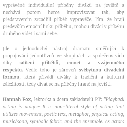
vyprávěné individuální příběhy diváků na jeviště a
nechává potom herce improvizovat tak, aby
představením zrcadlili příběh vypravěče. Tím, že hrají
především emoční linku příběhu, mohou diváci v příběhu
druhého vidět i sami sebe.
Jde o jednoduchý nástroj dramatu směřující k
propojování jednotlivců ve skupinách a společenstvích
díky
sdílení příběhů, emocí a vzájemného
respektu.
Vedle toho je zároveň
svébytnou divadelní
formou
, která přivádí diváky k tradiční a kulturní
záležitosti, tedy dívat se na příběhy hrané na jevišti.
Hannah Fox
"Playback
, lektorka a dcera zakladatelů PT:
acting is unique: It is non-literal style of
acting that
utilizes movement, poetic text, metaphor, physical acting,
music/song, symbolic fabric, and
the
ensemble. As actors