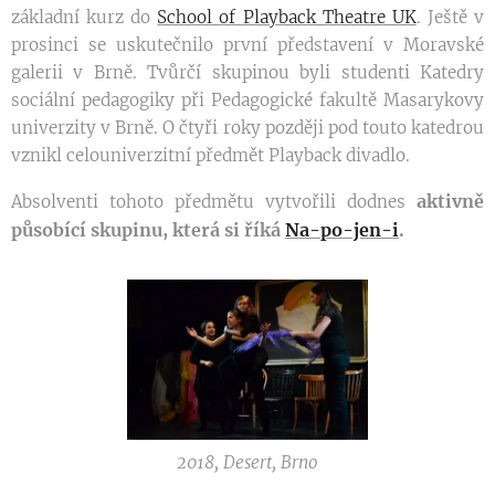
základní kurz do
School of
Playback Theatre UK
. Ještě v
prosinci se uskutečnilo první představení v Moravské
galerii v Brně. Tvůrčí skupinou byli studenti Katedry
sociální pedagogiky při Pedagogické fakultě Masarykovy
univerzity v Brně. O čtyři roky později pod touto katedrou
vznikl celouniverzitní předmět Playback divadlo.
aktivně
Absolventi tohoto předmětu vytvořili dodnes
působící skupinu, která si říká
Na-po-jen-i
.
2018, Desert, Brno