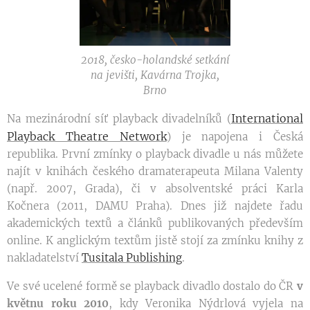
2018, česko-holandské setkání
na jevišti, Kavárna Trojka,
Brno
International
Na mezinárodní síť playback divadelníků (
Playback Theatre Network
) je napojena i Česká
republika. První zmínky o playback divadle u nás můžete
najít v knihách českého dramaterapeuta Milana Valenty
(např. 2007, Grada), či v absolventské práci Karla
Kočnera (2011, DAMU Praha). Dnes již najdete řadu
akademických textů a článků publikovaných především
online. K anglickým textům jistě stojí za zmínku knihy z
nakladatelství
Tusitala Publishing
.
Ve své ucelené formě se playback divadlo dostalo do ČR
v
květnu roku 2010
, kdy Veronika Nýdrlová vyjela na