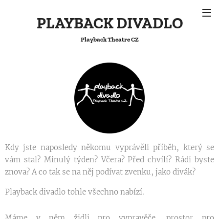
PLAYBACK DIVADLO
Playback Theatre CZ
Kdy jste naposledy někomu vyprávěli příběh, který se
vám stal? Minulý týden? Včera? Před chvílí? Rádi byste
znova? A co tak se na něj podívat zvenku, jako divák?
Playback divadlo tohle všechno nabízí.
Máme v něm židli pro vypravěče, prostor pro