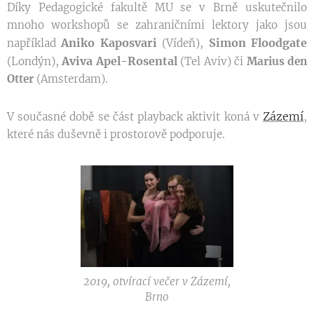
Díky Pedagogické fakultě MU se v Brně uskutečnilo
mnoho workshopů se zahraničními lektory jako jsou
Aniko Kaposvari
Simon Floodgate
například
(Vídeň),
Aviva Apel-Rosental
(Londýn),
(Tel Aviv) či
Marius den
Otter
(Amsterdam).
Zázemí
V současné době se část playback aktivit koná v
,
které nás duševně i prostorově podporuje.
2019, otvírací večer v Zázemí,
Brno