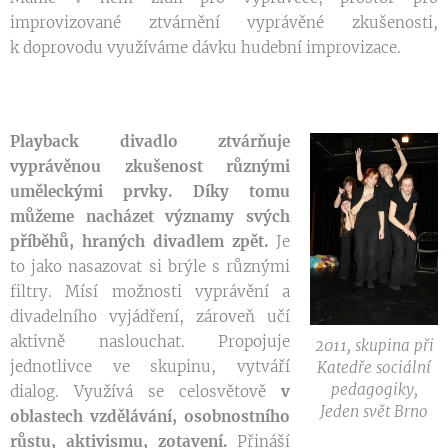
improvizované ztvárnění vyprávěné zkušenosti,
k doprovodu využíváme dávku hudební improvizace.
Playback divadlo ztvárňuje
vyprávěnou zkušenost různými
uměleckými prvky.
Díky tomu
můžeme nacházet významy svých
příběhů, hraných divadlem zpět.
Je
to jako nasazovat si brýle s různými
filtry. Mísí možnosti vyprávění a
divadelního vyjádření, zároveň učí
aktivně naslouchat. Propojuje
2011, skupina při
jednotlivce ve skupinu, vytváří
Katedře sociální
pedagogiky,
dialog. Využívá se celosvětově
v
Jeden svět Brno
oblastech vzdělávání, osobnostního
růstu, aktivismu, zotavení.
Přináší