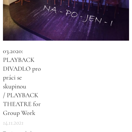
03.2020:
PLAYBACK
DIVADLO pro
práci se
skupinou
/ PLAYBACK
THEATRE for
Group Work
14.11.2021